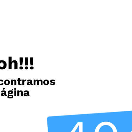
oh!!!
contramos
página